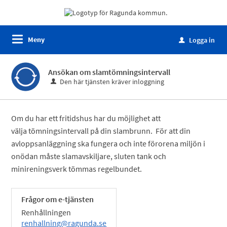
Meny
Logga in
u
Ansökan om slamtömningsintervall
Den här tjänsten kräver inloggning
Om du har ett fritidshus har du möjlighet att
välja tömningsintervall på din slambrunn. För att din
avloppsanläggning ska fungera och inte förorena miljön i
onödan måste slamavskiljare, sluten tank och
minireningsverk tömmas regelbundet.
Frågor om e-tjänsten
Renhållningen
renhallning@ragunda.se